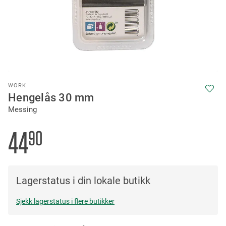
Skip
WORK
to
Hengelås 30 mm
the
Messing
beginning
of
the
44
90
images
gallery
Lagerstatus i din lokale butikk
Sjekk lagerstatus i flere butikker