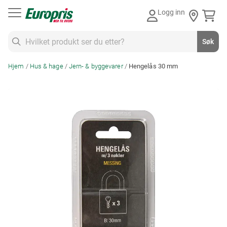
Gå
Logg inn
til
innhold
Søk
Søk
Hjem
Hus & hage
Jern- & byggevarer
Hengelås 30 mm
Skip
to
the
end
of
the
images
gallery