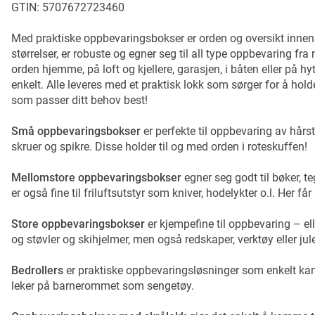
GTIN: 5707672723460
Med praktiske oppbevaringsbokser er orden og oversikt innen
størrelser, er robuste og egner seg til all type oppbevaring fra m
orden hjemme, på loft og kjellere, garasjen, i båten eller på hyt
enkelt. Alle leveres med et praktisk lokk som sørger for å holde
som passer ditt behov best!
Små oppbevaringsbokser
er perfekte til oppbevaring av hårst
skruer og spikre. Disse holder til og med orden i roteskuffen!
Mellomstore oppbevaringsbokser
egner seg godt til bøker, t
er også fine til friluftsutstyr som kniver, hodelykter o.l. Her
Store oppbevaringsbokser
er kjempefine til oppbevaring – el
og støvler og skihjelmer, men også redskaper, verktøy eller ju
Bedrollers
er praktiske oppbevaringsløsninger som enkelt kan 
leker på barnerommet som sengetøy.