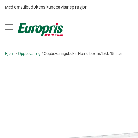
Gå
Medlemstilbud
Ukens kundeavis
Inspirasjon
til
innhold
Hjem
Oppbevaring
Oppbevaringsboks Home box m/lokk 15 liter
Skip
to
the
end
of
the
images
gallery