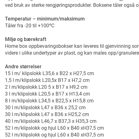
ved bruk av sterke rengjøringsprodukter. Boksene tåler også
Temperatur – minimum/maksimum
Tåler fra -20 til +100ºC
Miljø og bærekraft
Home box oppbevaringsbokser kan leveres til gjenvinning so
videre i ulike undertyper av plast, og kan males opp/granuler
Andre størrelser
15 l m/ klipslokk L35,6 x B22 x H27,5 cm
1,5 l m/klipslokk L20,5x B17 x H7,2 cm
2 l m/klipslokk L20 5 x B17 x H9,2 cm
3 l m/klipslokk L20,5 x B17 x H13,4 cm
8 l m/klipslokk L34,5 x B22,5 x H15,8 cm
30 l m/klipslokk L47 x B36 x 25,2 cm
30 l m/klipslokk L47 x B36 x H25,2 cm
40 l m/klipslokk L46,7 x B37,3 x H35,3 cm
52 l m/klipslokk og hjul L60 x B40 xH37,5 cm
52 l m/klipslokk og hjul L60 x B40 xH37,5 cm