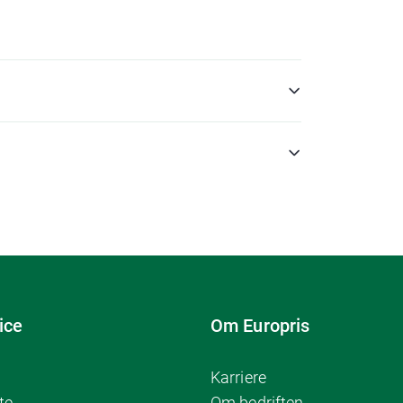
ice
Om Europris
Karriere
te
Om bedriften