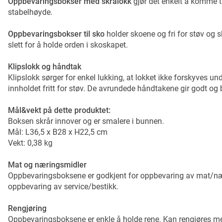
Oppbevaringsbokser med skrålokk
gjør det enkelt å komme ti
stabelhøyde.
Oppbevaringsbokser til sko
holder skoene og fri for støv og sk
slett for å holde orden i skoskapet.
Klipslokk og håndtak
Klipslokk sørger for enkel lukking, at lokket ikke forskyves u
innholdet fritt for støv. De avrundede håndtakene gir godt og
Mål&vekt på dette produktet:
Boksen skrår innover og er smalere i bunnen.
Mål: L36,5 x B28 x H22,5 cm
Vekt: 0,38 kg
Mat og næringsmidler
Oppbevaringsboksene er godkjent for oppbevaring av mat/nær
oppbevaring av service/bestikk.
Rengjøring
Oppbevaringsboksene er enkle å holde rene. Kan rengjøres med