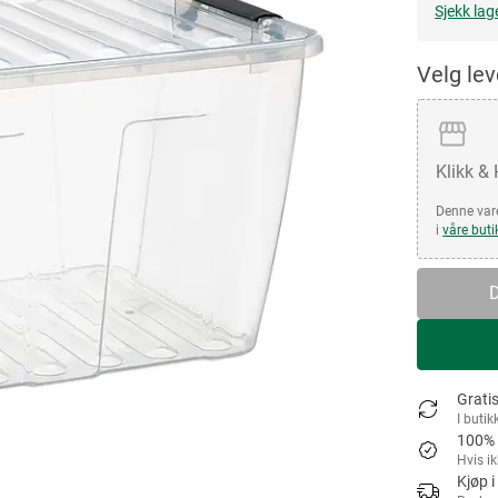
Sjekk lag
Velg le
Klikk &
Denne vare
i
våre buti
D
Gratis
I butik
100% 
Hvis i
Kjøp i