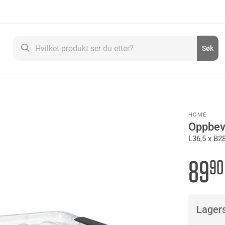
Søk
Søk
HOME
Oppbev
L36,5 x B2
89
90
Lagers