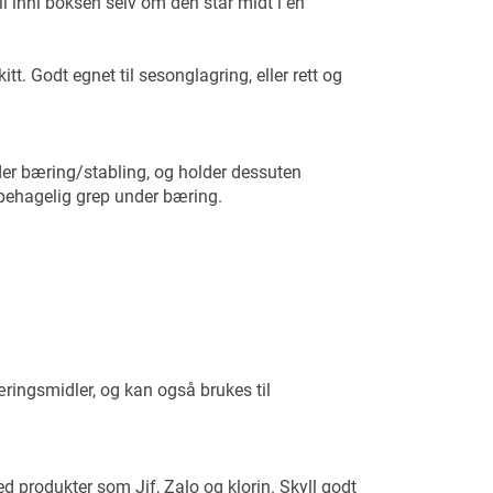
l inni boksen selv om den står midt i en
itt. Godt egnet til sesonglagring, eller rett og
nder bæring/stabling, og holder dessuten
 behagelig grep under bæring.
ingsmidler, og kan også brukes til
 produkter som Jif, Zalo og klorin. Skyll godt