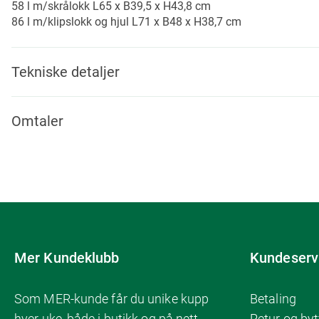
58 l m/skrålokk L65 x B39,5 x H43,8 cm
86 l m/klipslokk og hjul L71 x B48 x H38,7 cm
Tekniske detaljer
Omtaler
Mer Kundeklubb
Kundeserv
Som MER-kunde får du unike kupp
Betaling
hver uke, både i butikk og på nett.
Retur og byt