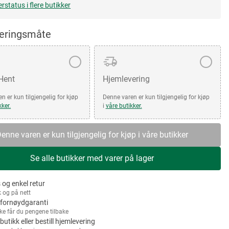
erstatus i flere butikker
veringsmåte
 Hent
Hjemlevering
n er kun tilgjengelig for kjøp
Denne varen er kun tilgjengelig for kjøp
kker.
i
våre butikker.
enne varen er kun tilgjengelig for kjøp i våre butikker
Se alle butikker med varer på lager
 og enkel retur
k og på nett
fornøydgaranti
kke får du pengene tilbake
 butikk eller bestill hjemlevering