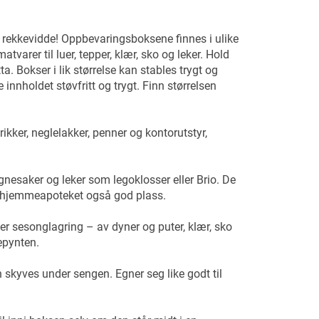
 rekkevidde! Oppbevaringsboksene finnes i ulike
atvarer til luer, tepper, klær, sko og leker. Hold
ta. Bokser i lik størrelse kan stables trygt og
 innholdet støvfritt og trygt. Finn størrelsen
rikker, neglelakker, penner og kontorutstyr,
egnesaker og leker som legoklosser eller Brio. De
 får hjemmeapoteket også god plass.
ler sesonglagring – av dyner og puter, klær, sko
lepynten.
skyves under sengen. Egner seg like godt til