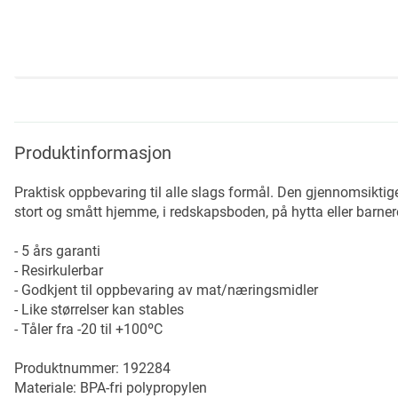
Skip
to
the
beginning
Produktinformasjon
of
the
Praktisk oppbevaring til alle slags formål. Den gjennomsiktig
images
stort og smått hjemme, i redskapsboden, på hytta eller barn
gallery
- 5 års garanti
- Resirkulerbar
- Godkjent til oppbevaring av mat/næringsmidler
- Like størrelser kan stables
- Tåler fra -20 til +100ºC
Produktnummer: 192284
Materiale: BPA-fri polypropylen