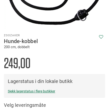
Skip
ZOOZAKER
to
Hunde-kobbel
the
200 cm, dobbelt
beginning
of
the
249,00
images
gallery
Lagerstatus i din lokale butikk
Sjekk lagerstatus i flere butikker
Velg leveringsmåte