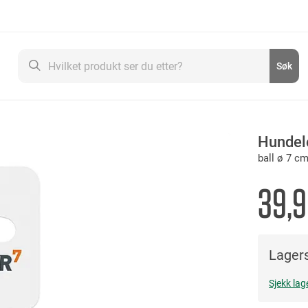
Søk
Søk
Hundel
ball ø 7 c
39,
Lagers
Sjekk lag