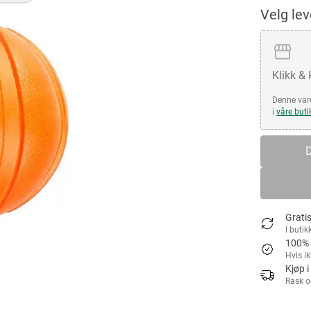
Velg le
Klikk &
Denne vare
i
våre buti
D
Gratis
I butik
100% 
Hvis i
Kjøp i
Rask o