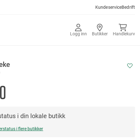
Kundeservice
Bedrift
Logg inn
Butikker
Handlekurv
eke
m
90
tatus i din lokale butikk
erstatus i flere butikker