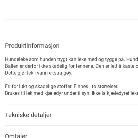
Skip
to
the
beginning
Produktinformasjon
of
the
Hundeleke som hunden trygt kan leke med og tygge på. Hundens
images
Ballen er derfor ikke skadelig for tennene. Den er lett å kaste og 
gallery
Dette gjør lek i vann ekstra gøy.
Fri for lukt og skadelige stoffer. Finnes i to størrelser.
Brukes til lek med kjæledyr under tilsyn. Ikke la kjæledyret le
Tekniske detaljer
Omtaler