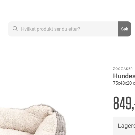
Søk
Søk
ZOOZAKER
Hunde
75x48x20 
849,
Lagers