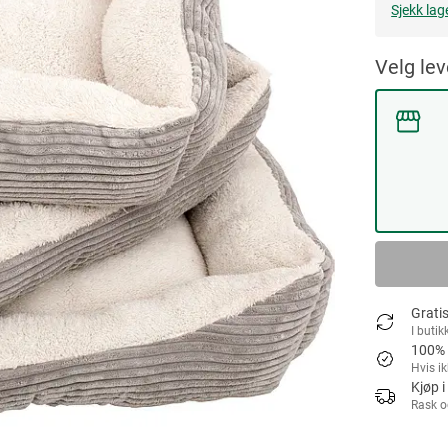
Sjekk lag
Velg le
Gratis
I butik
100% 
Hvis i
Kjøp i
Rask o