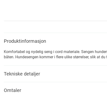
Skip
to
the
beginning
Produktinformasjon
of
the
Komfortabel og nydelig seng i cord materiale. Sengen hunden di
images
båten. Hundesengen kommer i flere ulike størrelser, slik at du 
gallery
Tekniske detaljer
Omtaler