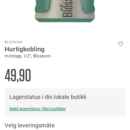
Skip
BLOSSOM
to
Hurtigkobling
the
m/stopp, 1/2'', Blossom
beginning
of
the
49,90
images
gallery
Lagerstatus i din lokale butikk
Sjekk lagerstatus i flere butikker
Velg leveringsmåte