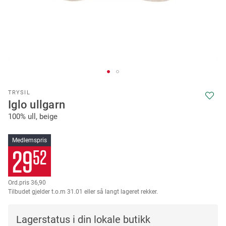
Skip
TRYSIL
to
Iglo ullgarn
the
100% ull, beige
beginning
of
the
Medlemspris
images
29
52
gallery
36,90
Tilbudet gjelder t.o.m 31.01 eller så langt lageret rekker.
Lagerstatus i din lokale butikk