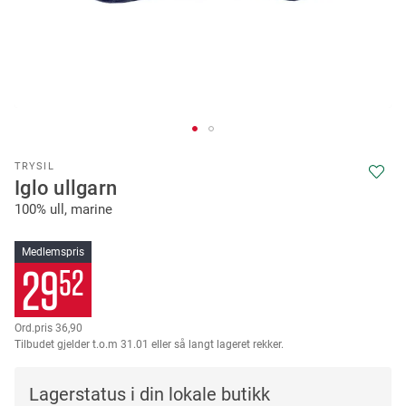
Skip
TRYSIL
to
Iglo ullgarn
the
100% ull, marine
beginning
of
the
Medlemspris
images
29
52
gallery
36,90
Tilbudet gjelder t.o.m 31.01 eller så langt lageret rekker.
Lagerstatus i din lokale butikk