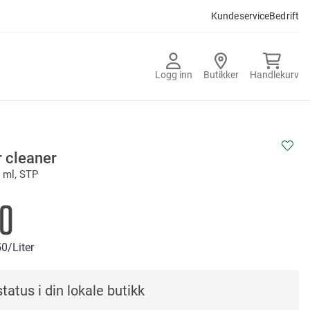
Kundeservice
Bedrift
Logg inn
Butikker
Handlekurv
r cleaner
0 ml, STP
90
50
/Liter
tatus i din lokale butikk