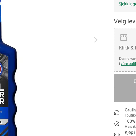
Sjekk lag
Velg le
Klikk &
Denne vare
i
våre buti
D
Gratis
I butik
100% 
Hvis i
Kjøp i