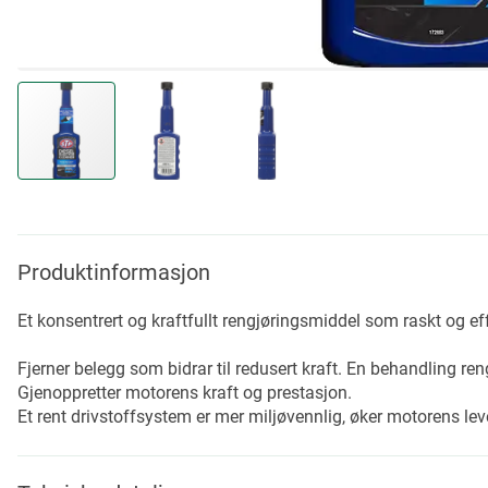
Skip
to
the
beginning
Produktinformasjon
of
the
Et konsentrert og kraftfullt rengjøringsmiddel som raskt og eff
images
gallery
Fjerner belegg som bidrar til redusert kraft. En behandling re
Gjenoppretter motorens kraft og prestasjon.
Et rent drivstoffsystem er mer miljøvennlig, øker motorens lev