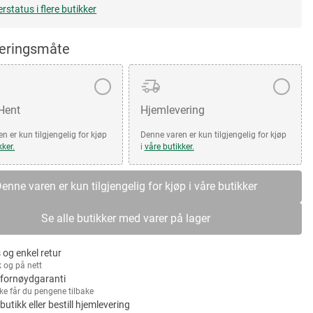
erstatus i flere butikker
veringsmåte
 Hent
Hjemlevering
n er kun tilgjengelig for kjøp
Denne varen er kun tilgjengelig for kjøp
kker.
i
våre butikker.
enne varen er kun tilgjengelig for kjøp i våre butikker
Se alle butikker med varer på lager
 og enkel retur
k og på nett
fornøydgaranti
kke får du pengene tilbake
 butikk eller bestill hjemlevering