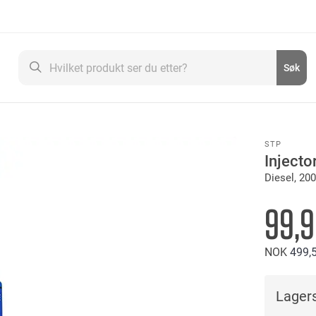
Søk
Søk
STP
Injecto
Diesel, 20
99,
NOK
499
Lagers