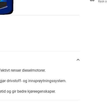
Rask o
ektivt renser dieselmotorer.
ngjør drivstoff- og innsprøytningssystem.
etid og gir bedre kjøreegenskaper.