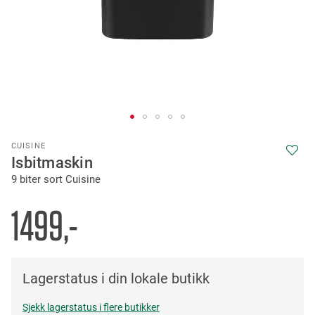
Skip
CUISINE
to
Isbitmaskin
the
9 biter sort Cuisine
beginning
of
the
1499,-
images
gallery
Lagerstatus i din lokale butikk
Sjekk lagerstatus i flere butikker