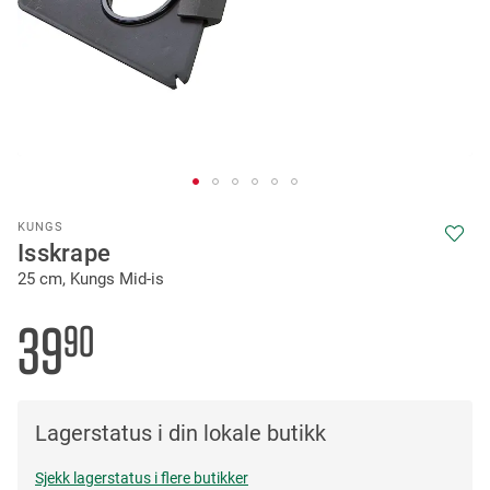
Skip
KUNGS
to
Isskrape
the
25 cm, Kungs Mid-is
beginning
of
the
39
90
images
gallery
Lagerstatus i din lokale butikk
Sjekk lagerstatus i flere butikker