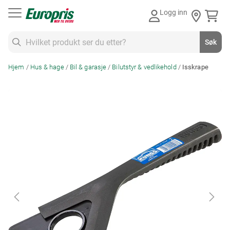
Gå
Logg inn
til
innhold
Søk
Søk
Hjem
Hus & hage
Bil & garasje
Bilutstyr & vedlikehold
Isskrape
Skip
to
the
end
of
the
images
gallery