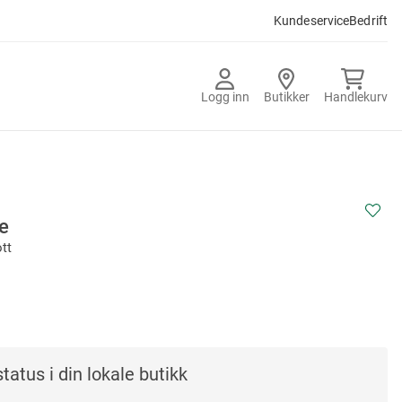
Kundeservice
Bedrift
Logg inn
Butikker
Handlekurv
e
tt
tatus i din lokale butikk