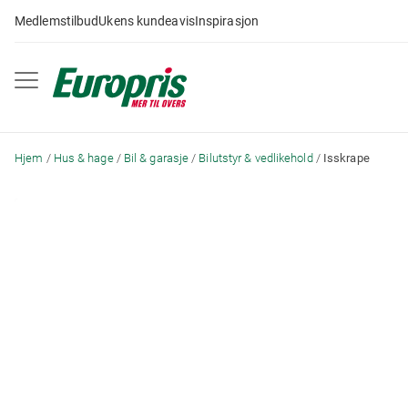
Gå
Medlemstilbud
Ukens kundeavis
Inspirasjon
til
innhold
Hjem
Hus & hage
Bil & garasje
Bilutstyr & vedlikehold
Isskrape
Skip
to
the
end
of
the
images
gallery