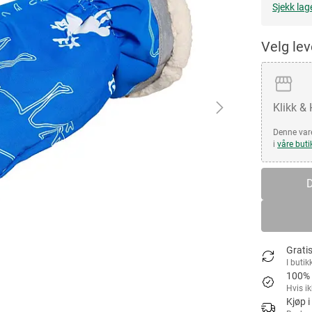
Sjekk lag
Velg le
Klikk &
Denne vare
i
våre buti
D
Gratis
I butik
100% 
Hvis i
Kjøp i