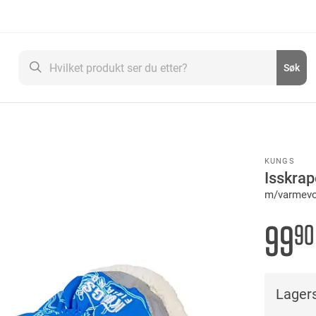
Søk
Søk
KUNGS
Isskrap
m/varmevo
99
90
Lagers