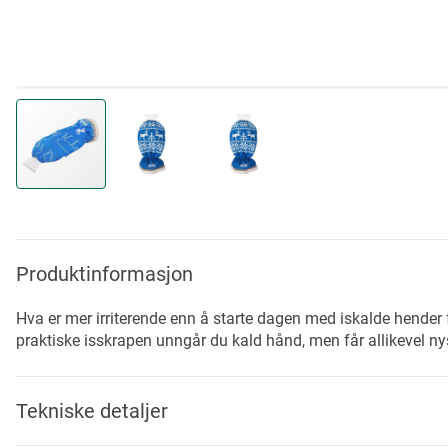
Skip
to
the
beginning
Produktinformasjon
of
the
Hva er mer irriterende enn å starte dagen med iskalde hender
images
praktiske isskrapen unngår du kald hånd, men får allikevel nys
gallery
Tekniske detaljer