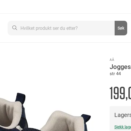
Søk
Søk
AÅ
Jogges
str 44
199,
Lagers
Sjekk lag