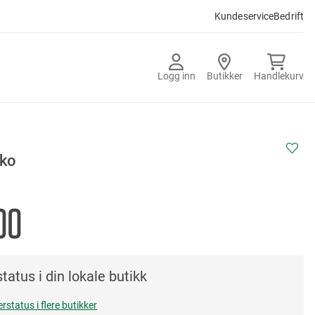
Kundeservice
Bedrift
Logg inn
Butikker
Handlekurv
ko
00
tatus i din lokale butikk
erstatus i flere butikker