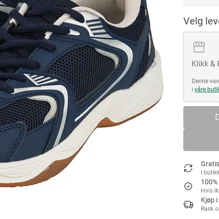
Velg le
Klikk &
Denne vare
i
våre buti
D
Gratis
I butik
100% 
Hvis i
Kjøp i
Rask o