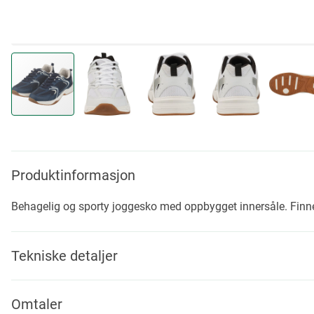
Skip
to
the
beginning
Produktinformasjon
of
the
Behagelig og sporty joggesko med oppbygget innersåle. Finnes 
images
gallery
Tekniske detaljer
Omtaler