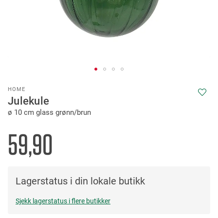
Skip
HOME
to
Julekule
the
ø 10 cm glass grønn/brun
beginning
of
the
59,90
images
gallery
Lagerstatus i din lokale butikk
Sjekk lagerstatus i flere butikker