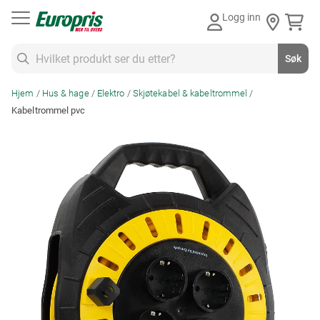
Gå
Logg inn
til
innhold
Søk
Søk
Hjem
Hus & hage
Elektro
Skjøtekabel & kabeltrommel
Kabeltrommel pvc
Skip
to
the
end
of
the
images
gallery