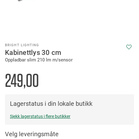
Skip
BRIGHT LIGHTING
to
Kabinettlys 30 cm
the
Oppladbar slim 210 lm m/sensor
beginning
of
the
249,00
images
gallery
Lagerstatus i din lokale butikk
Sjekk lagerstatus i flere butikker
Velg leveringsmåte