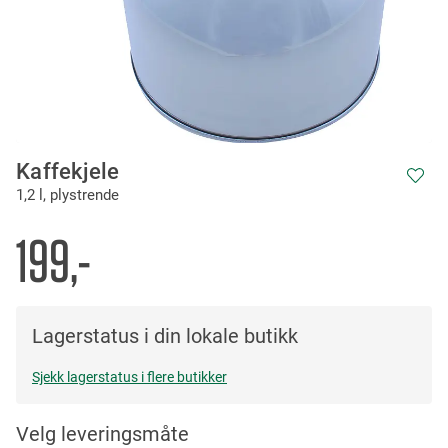
Skip
Kaffekjele
to
1,2 l, plystrende
the
beginning
of
199,-
the
images
gallery
Lagerstatus i din lokale butikk
Sjekk lagerstatus i flere butikker
Velg leveringsmåte