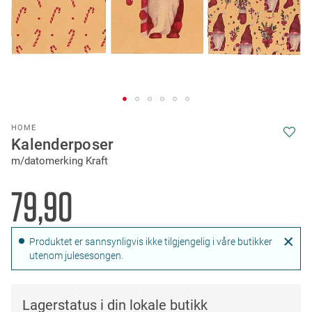
Skip
HOME
to
Kalenderposer
the
m/datomerking Kraft
beginning
of
the
79,90
images
gallery
Produktet er sannsynligvis ikke tilgjengelig i våre butikker
utenom julesesongen.
Lagerstatus i din lokale butikk