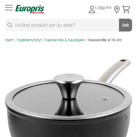
Gå
Logg inn
til
innhold
Søk
Søk
Hjem
Kjøkkenutstyr
Kasserolle & sauskjele
Kasserolle ø 16 cm
Skip
to
the
end
of
the
images
gallery