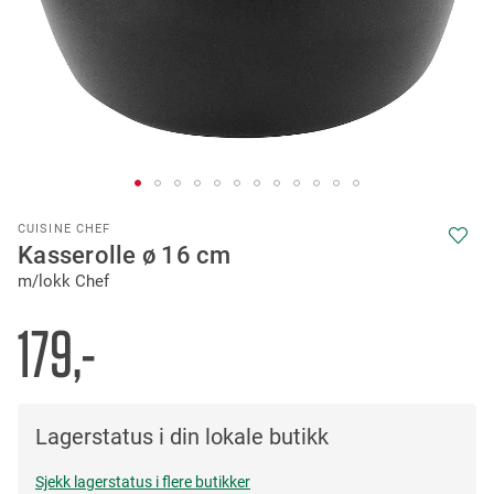
Skip
CUISINE CHEF
to
Kasserolle ø 16 cm
the
m/lokk Chef
beginning
of
the
179,-
images
gallery
Lagerstatus i din lokale butikk
Sjekk lagerstatus i flere butikker