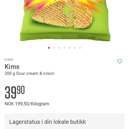
Skip
KIMS
to
Kims
the
200 g Sour cream & onion
beginning
of
the
39
90
images
gallery
NOK
199
50
/Kilogram
Lagerstatus i din lokale butikk