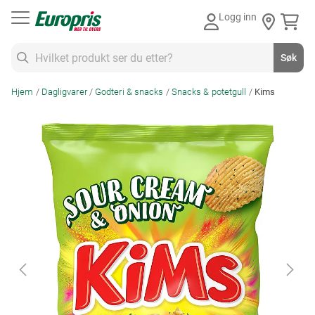
Gå
Logg inn
til
innhold
Søk
Søk
Hjem
Dagligvarer
Godteri & snacks
Snacks & potetgull
Kims
Skip
to
the
end
of
the
images
gallery