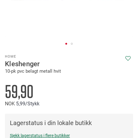
Skip
HOME
to
Kleshenger
the
10-pk pvc belagt metall hvit
beginning
of
the
59,90
images
gallery
NOK
5
99
/Stykk
Lagerstatus i din lokale butikk
Sjekk lagerstatus i flere butikker