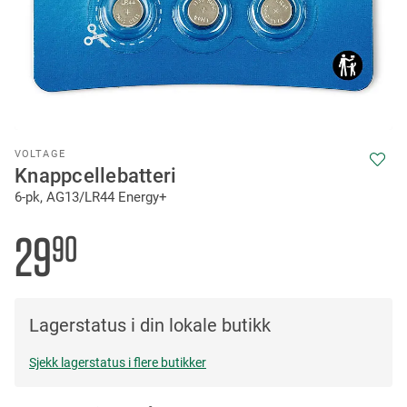
Skip
VOLTAGE
to
Knappcellebatteri
the
6-pk, AG13/LR44 Energy+
beginning
of
the
29
90
images
gallery
Lagerstatus i din lokale butikk
Sjekk lagerstatus i flere butikker