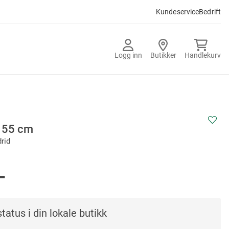
Kundeservice
Bedrift
Logg inn
Butikker
Handlekurv
t 55 cm
rid
-
tatus i din lokale butikk