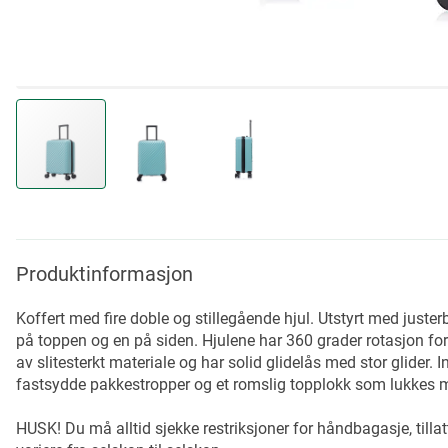
Skip
to
the
beginning
Produktinformasjon
of
the
Koffert med fire doble og stillegående hjul. Utstyrt med just
images
på toppen og en på siden. Hjulene har 360 grader rotasjon for
gallery
av slitesterkt materiale og har solid glidelås med stor glider
fastsydde pakkestropper og et romslig topplokk som lukkes m
HUSK! Du må alltid sjekke restriksjoner for håndbagasje, tillatt