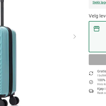
Sjekk lag
Velg le
Gratis
I butik
100% 
Hvis i
Kjøp i
Rask o