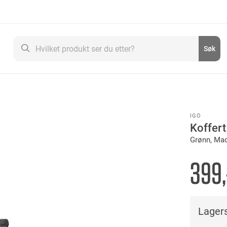
Søk
Søk
IGO
Koffer
Grønn, Mad
399,
Lagers