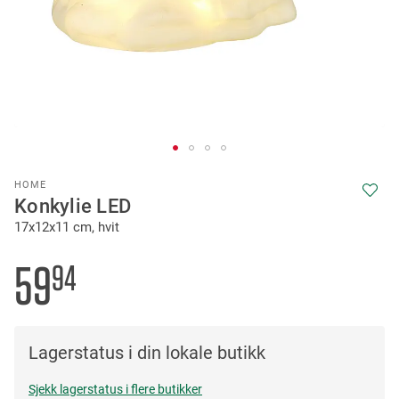
Skip
HOME
to
Konkylie LED
the
17x12x11 cm, hvit
beginning
of
the
59
94
images
gallery
Lagerstatus i din lokale butikk
Sjekk lagerstatus i flere butikker