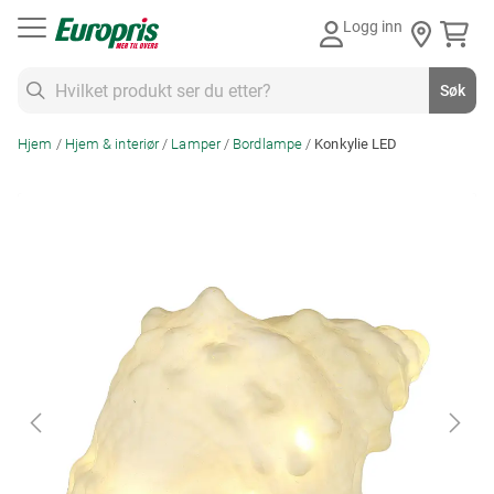
Gå
Logg inn
til
innhold
Søk
Søk
Hjem
Hjem & interiør
Lamper
Bordlampe
Konkylie LED
Skip
to
the
end
of
the
images
gallery