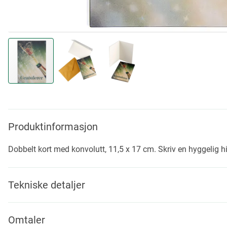
Skip
to
the
beginning
Produktinformasjon
of
the
Dobbelt kort med konvolutt, 11,5 x 17 cm. Skriv en hyggelig hi
images
gallery
Tekniske detaljer
Omtaler