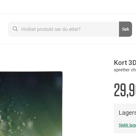
Søk
Søk
Kort 3
spretter 
29,9
Lagers
Sjekk lag