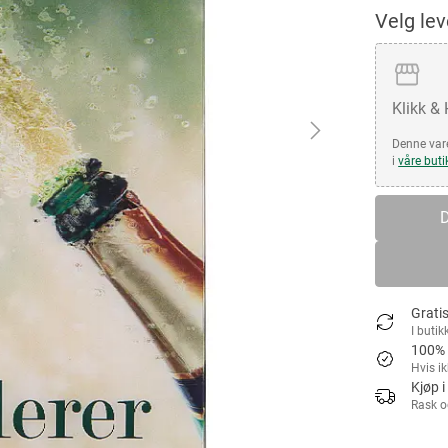
Velg le
Klikk &
Denne vare
i
våre buti
D
Gratis
I butik
100% 
Hvis i
Kjøp i
Rask o