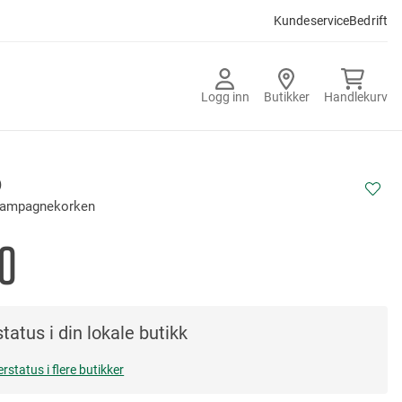
Kundeservice
Bedrift
Logg inn
Butikker
Handlekurv
D
champagnekorken
0
tatus i din lokale butikk
erstatus i flere butikker