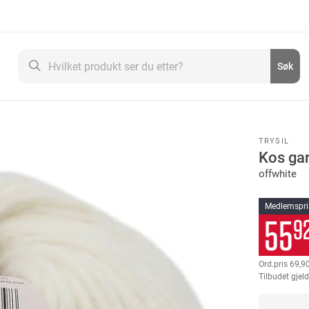
Søk
Søk
TRYSIL
Kos ga
offwhite
Medlemspri
55
9
69,9
Tilbudet gjeld