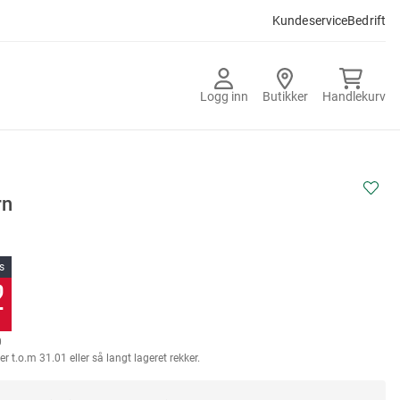
Kundeservice
Bedrift
Logg inn
Butikker
Handlekurv
rn
s
2
0
er t.o.m 31.01 eller så langt lageret rekker.