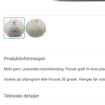
Skip
to
the
beginning
Produktinformasjon
of
the
Mykt garn i polyester/nylonblanding. Passer godt til store plagg
images
gallery
Vaskes på ullprogram eller finvask 30 grader. Vrenges før vask
Tekniske detaljer