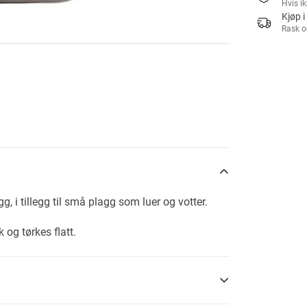
Hvis i
Kjøp i
Rask o
, i tillegg til små plagg som luer og votter.
 og tørkes flatt.