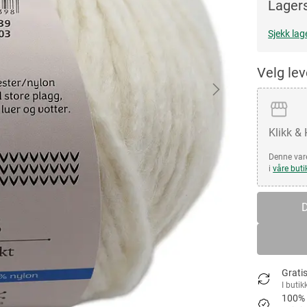
Lagers
Sjekk lag
Velg le
Klikk &
Denne vare
i
våre buti
D
Gratis
I butik
100% 