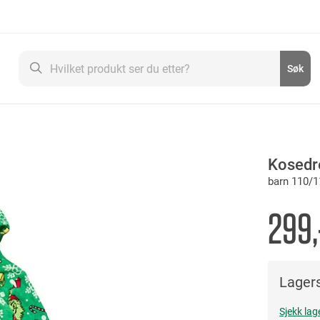
Søk
Søk
Kosedr
barn 110/1
299,
Lagers
Sjekk lag