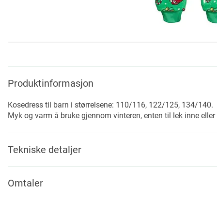
Skip
to
the
beginning
Produktinformasjon
of
the
Kosedress til barn i størrelsene: 110/116, 122/125, 134/140.
images
Myk og varm å bruke gjennom vinteren, enten til lek inne eller t
gallery
Tekniske detaljer
Omtaler