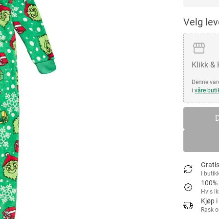
Velg le
Klikk &
Denne vare
i
våre buti
D
Gratis
I butik
100% 
Hvis i
Kjøp i
Rask o