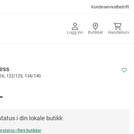
Kundeservice
Bedrift
Logg inn
Butikker
Handlekurv
ess
16, 122/125, 134/140
-
tatus i din lokale butikk
erstatus i flere butikker