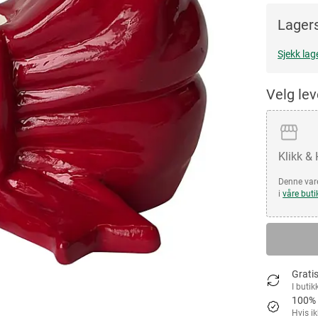
Lagers
Sjekk lag
Velg le
Klikk &
Denne vare
i
våre buti
Gratis
I butik
100% 
Hvis i