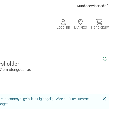
Kundeservice
Bedrift
Logg inn
Butikker
Handlekurv
ysholder
,7 cm stengods rød
et er sannsynligvis ikke tilgjengelig i våre butikker utenom
ongen.