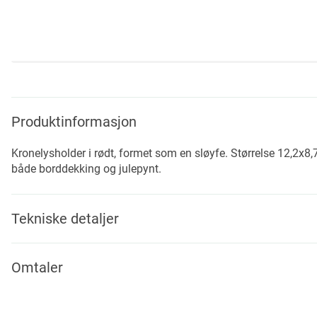
Skip
to
the
beginning
Produktinformasjon
of
the
Kronelysholder i rødt, formet som en sløyfe. Størrelse 12,2x8,7
images
både borddekking og julepynt.
gallery
Tekniske detaljer
Omtaler