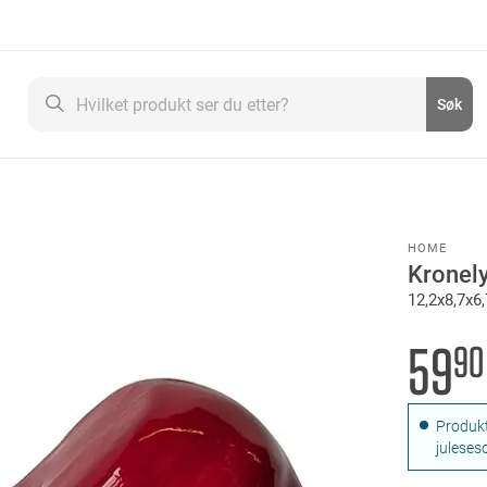
Søk
Søk
HOME
Kronel
12,2x8,7x6
59
90
Produkt
juleses