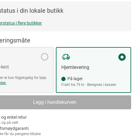
tatus i din lokale butikk
erstatus i flere butikker
veringsmåte
 Hent
Hjemlevering
n er kun tilgjengelig for kjøp
På lager
kker.
Frakt fra 79 kr · Beregnes i kassen
Legg i handlekurven
 og enkel retur
k og på nett
fornøydgaranti
kke får du pengene tilbake