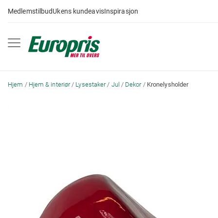
Gå
Medlemstilbud
Ukens kundeavis
Inspirasjon
til
innhold
Hjem
Hjem & interiør
Lysestaker
Jul
Dekor
Kronelysholder
Skip
to
the
end
of
the
images
gallery