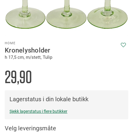
Skip
HOME
to
Kronelysholder
the
h 17,5 cm, m/stett, Tulip
beginning
of
the
29,90
images
gallery
Lagerstatus i din lokale butikk
Sjekk lagerstatus i flere butikker
Velg leveringsmåte