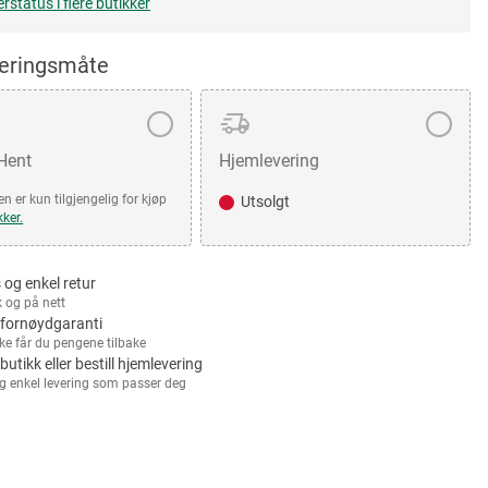
erstatus i flere butikker
veringsmåte
 Hent
Hjemlevering
n er kun tilgjengelig for kjøp
Utsolgt
kker.
 og enkel retur
k og på nett
fornøydgaranti
kke får du pengene tilbake
 butikk eller bestill hjemlevering
g enkel levering som passer deg