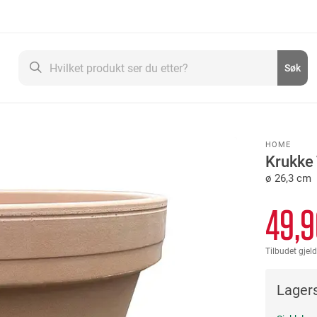
Søk
Søk
HOME
Krukke 
ø 26,3 cm
49,9
Tilbudet gjeld
Lagers