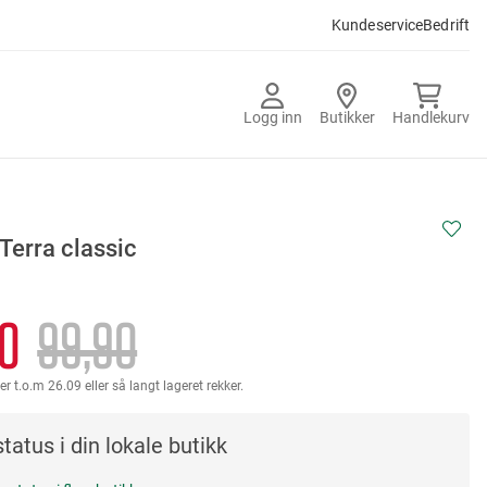
Kundeservice
Bedrift
Logg inn
Butikker
Handlekurv
Terra classic
0
99,90
er t.o.m 26.09 eller så langt lageret rekker.
tatus i din lokale butikk