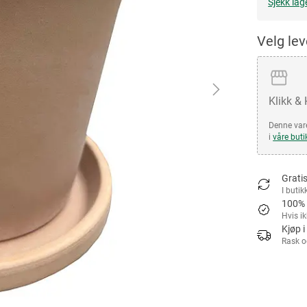
Sjekk lag
Velg le
Klikk &
Denne vare
i
våre buti
Gratis
I butik
100% 
Hvis i
Kjøp i
Rask o