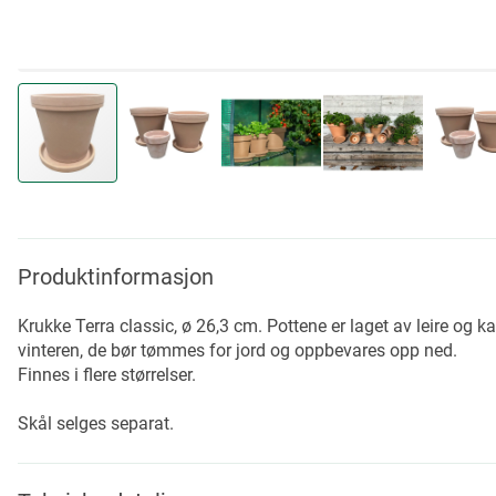
Skip
to
the
beginning
Produktinformasjon
of
the
Krukke Terra classic, ø 26,3 cm. Pottene er laget av leire og 
images
vinteren, de bør tømmes for jord og oppbevares opp ned.
gallery
Finnes i flere størrelser.
Skål selges separat.