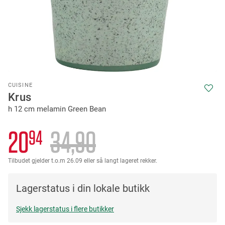
Skip
CUISINE
to
Krus
the
h 12 cm melamin Green Bean
beginning
of
the
20
34
90
94
images
gallery
Tilbudet gjelder t.o.m 26.09 eller så langt lageret rekker.
Lagerstatus i din lokale butikk
Sjekk lagerstatus i flere butikker