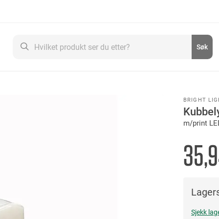
Søk
Søk
BRIGHT LI
Kubbel
m/print LE
35,9
Lagers
Sjekk lag