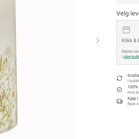
Velg le
Klikk &
Denne vare
i
våre buti
Gratis
I butik
100% 
Hvis i
Kjøp i
Rask o