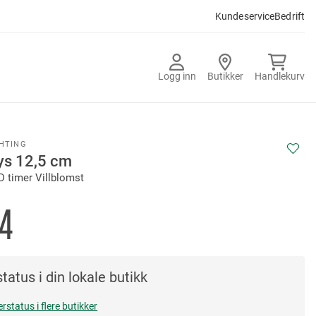
Kundeservice
Bedrift
Logg inn
Butikker
Handlekurv
GHTING
ys 12,5 cm
D timer Villblomst
4
tatus i din lokale butikk
erstatus i flere butikker