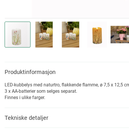
Skip
to
the
beginning
Produktinformasjon
of
the
LED-kubbelys med naturtro, flakkende flamme, ø 7,5 x 12,5 cm
images
3 x AA-batterier som selges separat.
gallery
Finnes i ulike farger.
Tekniske detaljer