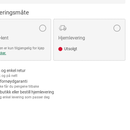
veringsmåte
 Hent
Hjemlevering
n er kun tilgjengelig for kjøp
Utsolgt
kker.
 og enkel retur
k og på nett
fornøydgaranti
kke får du pengene tilbake
 butikk eller bestill hjemlevering
g enkel levering som passer deg