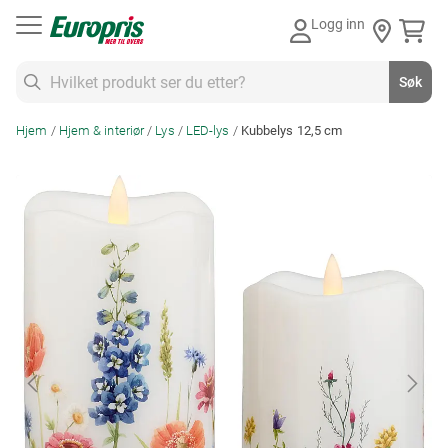
Gå
Logg inn
til
innhold
Søk
Søk
Hjem
Hjem & interiør
Lys
LED-lys
Kubbelys 12,5 cm
Skip
to
the
end
of
the
images
gallery