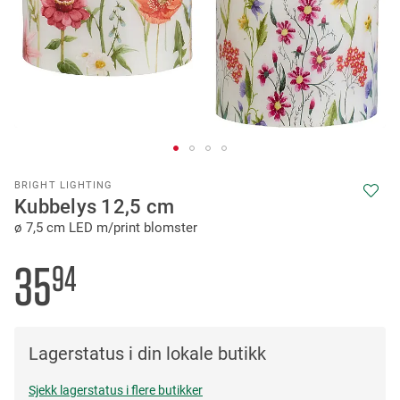
Skip
BRIGHT LIGHTING
to
Kubbelys 12,5 cm
the
ø 7,5 cm LED m/print blomster
beginning
of
the
35
94
images
gallery
Lagerstatus i din lokale butikk
Sjekk lagerstatus i flere butikker