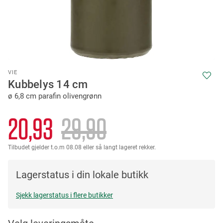
Skip
VIE
to
Kubbelys 14 cm
the
ø 6,8 cm parafin olivengrønn
beginning
of
the
20,93
29,90
images
gallery
Tilbudet gjelder t.o.m 08.08 eller så langt lageret rekker.
Lagerstatus i din lokale butikk
Sjekk lagerstatus i flere butikker