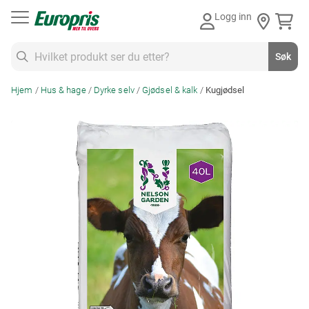
Gå
Logg inn
til
innhold
Søk
Søk
Hjem
Hus & hage
Dyrke selv
Gjødsel & kalk
Kugjødsel
Skip
to
the
end
of
the
images
gallery