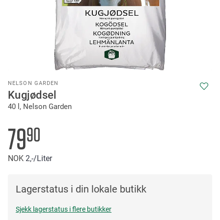
Skip
NELSON GARDEN
to
Kugjødsel
the
40 l, Nelson Garden
beginning
of
the
79
90
images
gallery
NOK
2,-
/Liter
Lagerstatus i din lokale butikk
Sjekk lagerstatus i flere butikker