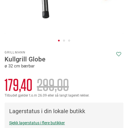
Skip
GRILLMANN
to
Kullgrill Globe
the
ø 32 cm bærbar
beginning
of
the
179,40
299,00
images
gallery
Tilbudet gjelder t.o.m 26.09 eller så langt lageret rekker.
Lagerstatus i din lokale butikk
Sjekk lagerstatus i flere butikker