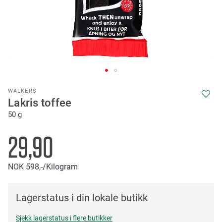
Skip
WALKERS
to
Lakris toffee
the
50 g
beginning
of
the
29,90
images
gallery
NOK
598,-
/Kilogram
Lagerstatus i din lokale butikk
Sjekk lagerstatus i flere butikker