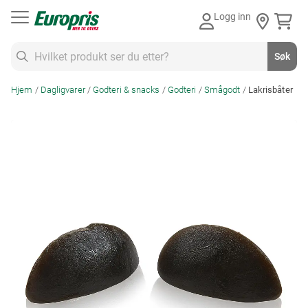
Gå
Logg inn
til
innhold
Søk
Søk
Hjem
Dagligvarer
Godteri & snacks
Godteri
Smågodt
Lakrisbåter
Skip
to
the
end
of
the
images
gallery