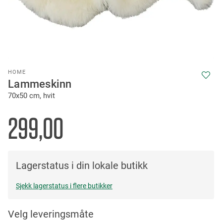
Skip
HOME
to
Lammeskinn
the
70x50 cm, hvit
beginning
of
the
299,00
images
gallery
Lagerstatus i din lokale butikk
Sjekk lagerstatus i flere butikker
Velg leveringsmåte