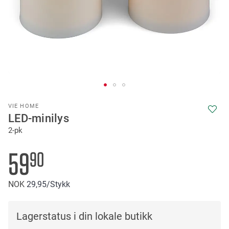
Skip
VIE HOME
to
LED-minilys
the
2-pk
beginning
of
the
59
90
images
gallery
NOK
29
95
/Stykk
Lagerstatus i din lokale butikk