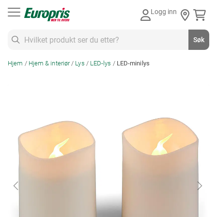
Gå
Logg inn
til
innhold
Søk
Søk
Hjem
Hjem & interiør
Lys
LED-lys
LED-minilys
Skip
to
the
end
of
the
images
gallery