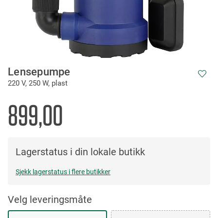
Skip
Lensepumpe
to
220 V, 250 W, plast
the
beginning
of
899,00
the
images
gallery
Lagerstatus i din lokale butikk
Sjekk lagerstatus i flere butikker
Velg leveringsmåte