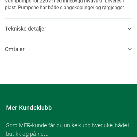
Vannpumpe for 220V med innebygd nivåvakt. Leveres i
plast. Pumpene har både slangekoplinger og rørgjenger.
Tekniske detaljer
Omtaler
Mer Kundeklubb
Som MER-kunde får du unike kupp hver uke, både i
butikk og på nett.