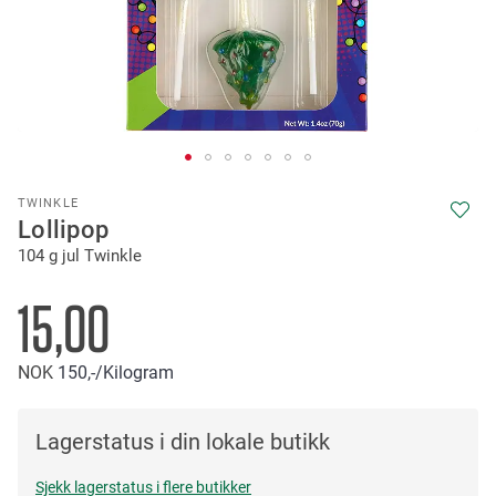
Skip
TWINKLE
to
Lollipop
the
104 g jul Twinkle
beginning
of
the
15,00
images
gallery
NOK
150,-
/Kilogram
Lagerstatus i din lokale butikk
Sjekk lagerstatus i flere butikker