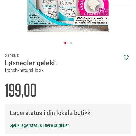
Skip
DEPEND
to
Løsnegler gelekit
the
french/natural look
beginning
of
the
199,00
images
gallery
Lagerstatus i din lokale butikk
Sjekk lagerstatus i flere butikker