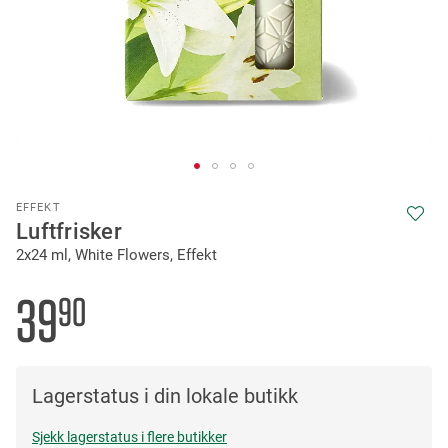
Skip
EFFEKT
to
Luftfrisker
the
2x24 ml, White Flowers, Effekt
beginning
of
the
39
90
images
gallery
Lagerstatus i din lokale butikk
Sjekk lagerstatus i flere butikker