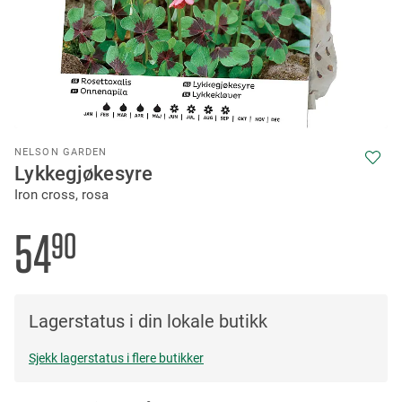
Skip
NELSON GARDEN
to
Lykkegjøkesyre
the
Iron cross, rosa
beginning
of
the
54
90
images
gallery
Lagerstatus i din lokale butikk
Sjekk lagerstatus i flere butikker