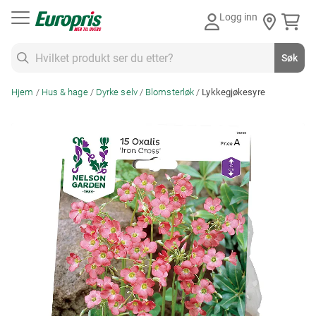
Gå
Logg inn
til
innhold
Søk
Søk
Hjem
Hus & hage
Dyrke selv
Blomsterløk
Lykkegjøkesyre
Skip
to
the
end
of
the
images
gallery