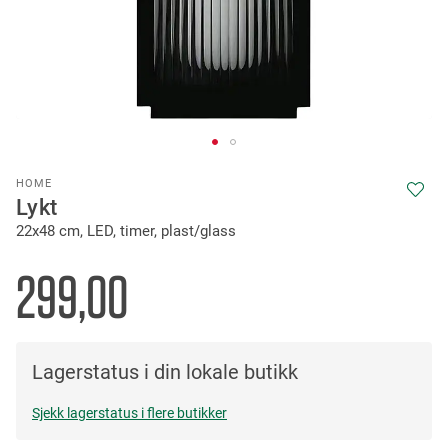
Skip
HOME
to
Lykt
the
22x48 cm, LED, timer, plast/glass
beginning
of
the
299,00
images
gallery
Lagerstatus i din lokale butikk
Sjekk lagerstatus i flere butikker