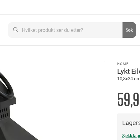
Søk
Søk
HOME
Lykt Ei
10,8x24 cm
59,
Lagers
Sjekk lag