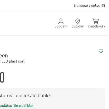
Kundeservice
Bedrift
Logg inn
Butikker
Handlekurv
leen
 LED plast sort
90
tatus i din lokale butikk
erstatus i flere butikker