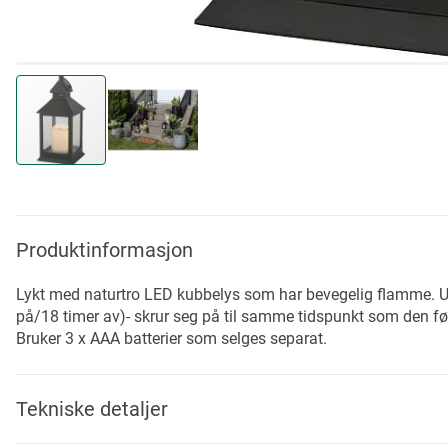
Skip
to
the
beginning
Produktinformasjon
of
the
Lykt med naturtro LED kubbelys som har bevegelig flamme. Ut
images
på/18 timer av)- skrur seg på til samme tidspunkt som den før
gallery
Bruker 3 x AAA batterier som selges separat.
Tekniske detaljer