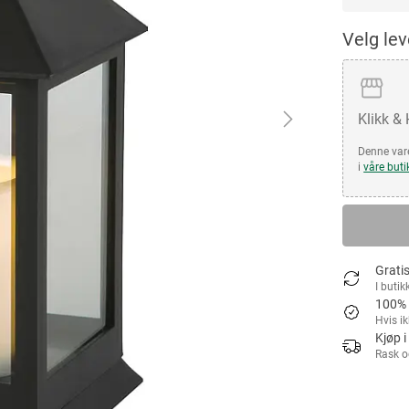
Velg le
Klikk &
Denne vare
i
våre buti
Gratis
I butik
100% 
Hvis i
Kjøp i
Rask o