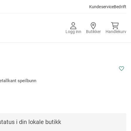
Kundeservice
Bedrift
Logg inn
Butikker
Handlekurv
tallkant speilbunn
-
tatus i din lokale butikk