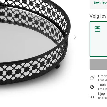
Sjekk lag
Velg le
Gratis
I butik
100% 
Hvis i
Kjøp i
Rask o