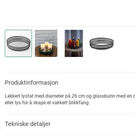
Skip
to
the
beginning
Produktinformasjon
of
the
Lekkert lysfat med diameter på 26 cm og glassbunn med en del
images
eller lys for å skape et vakkert blikkfang.
gallery
Tekniske detaljer