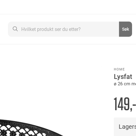
Søk
Søk
HOME
Lysfat
ø 26 cm me
149,
Lagers