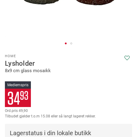
Skip
HOME
to
Lysholder
the
8x9 cm glass mosaikk
beginning
of
the
Medlemspris
images
34
93
gallery
49,90
Tilbudet gjelder t.o.m 15.08 eller så langt lageret rekker.
Lagerstatus i din lokale butikk