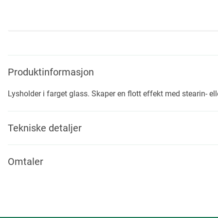
Skip
to
the
beginning
Produktinformasjon
of
the
Lysholder i farget glass. Skaper en flott effekt med stearin- ell
images
gallery
Tekniske detaljer
Omtaler