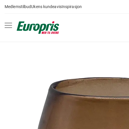
Gå
Medlemstilbud
Ukens kundeavis
Inspirasjon
til
innhold
Skip
to
the
end
of
the
images
gallery