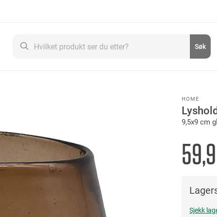
Søk
Søk
HOME
Lyshol
9,5x9 cm g
59,
Lagers
Sjekk lag