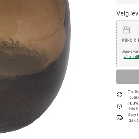
Velg le
Klikk &
Denne vare
i
våre buti
Gratis
I butik
100% 
Hvis i
Kjøp i
Rask o